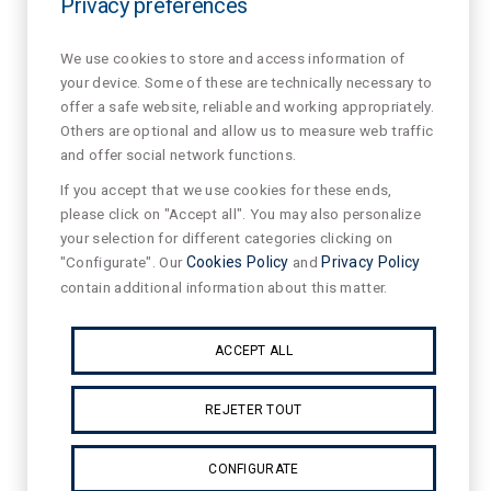
Privacy preferences
TEKLIT
est disponible en deux
We use cookies to store and access information of
gammes distinctes selon les
your device. Some of these are technically necessary to
besoins du projet :
offer a safe website, reliable and working appropriately.
Others are optional and allow us to measure web traffic
SUIT:
Formats standards
and offer social network functions.
pour une exécution
If you accept that we use cookies for these ends,
rapide.
please click on "Accept all". You may also personalize
SUIT ADHOC:
Service sur
your selection for different categories clicking on
"Configurate". Our
Cookies Policy
and
Privacy Policy
mesure pour des
contain additional information about this matter.
développements
entièrement
ACCEPT ALL
personnalisés.
REJETER TOUT
CONFIGURATE