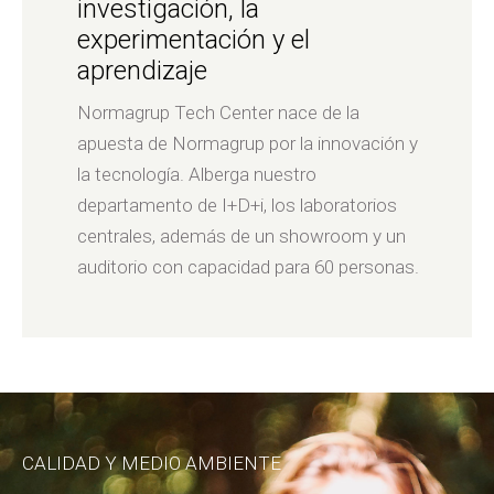
investigación, la
experimentación y el
aprendizaje
Normagrup Tech Center nace de la
apuesta de Normagrup por la innovación y
la tecnología. Alberga nuestro
departamento de I+D+i, los laboratorios
centrales, además de un showroom y un
auditorio con capacidad para 60 personas.
CALIDAD Y MEDIO AMBIENTE