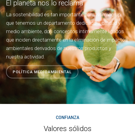
El planeta nos lo reclama
La sostenibilidad es tan importante para Normagrup
que tenemos un departamento dedicado a calidad y
medio ambiente, dos conceptos íntimamente ligados
que inciden directamente en la eliminación de impactos
ambientales derivados de nuestros productos y
nuestra actividad.
POLÍTICA MEDIOAMBIENTAL
CONFIANZA
Valores sólidos